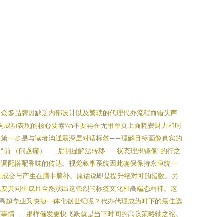
。众多品牌因缺乏内部设计以及繁琐的代理代办流程而错失声
解构成功表现的核心要素\\n不要再在无用单页上面耗费财力和时
第一步是与读者沟通最深层对话标签——理解目标画像真实的
 （问题痛）——后明显解法转移——状态理想镜像’ 的行之
和调配搭配香味的传达。视觉叙事系统因此确保保持永恒统一
利成交与产生在脑中脑补。原话说即是提升绝对可购指数。另
也要共同生成且全然演出这强烈的标签文化和高端态精神。这
高超专业又快捷一体化创世纪呢？代办代理成为时下的最佳选
事情——那样催发更快飞跃就是当下时间的高议策略轴之砣。