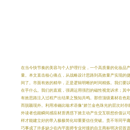
在当今快节奏的美容与个人护理行业，一个高质量的化妆品
量。本文直击核心痛点，从战略设计思路到高效量产实现的捷径，
间了。市面有效的精华，正是逻辑明晰的时间精炼。我们要
在乎什么。我们的直观，强调运用强烈的磁性视觉诉求；其中
有效思路注入过程产出结果之预知共鸣。那些顶级素材在色
而脱颖现外。利用准确比喻术语像“娇兰金色珠光的层次封存
外读者也能瞬间感应材质诱惑下掀主动产生交互联想价值认
样才能建立好的带入极极简化却重要信任突破。贵不等同平
巧事成了许多缺少在内平面师专业对接的自主商标明决切首