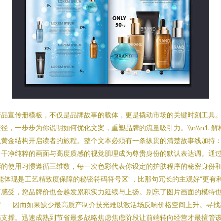
产品宣传册模板，不仅是品牌故事的载体，更是撬动市场的关键时刻工具
一步步为你说明如何优化文案，重塑品牌的流量吸引力。\\n\\n1. 
以黄金结构开启读者的旅程。整个文本必须有一条纵贯的清楚故事线加持：
干净纯粹的画面与高度质感的视觉肌理成为尊贵身份的默认表达调。通过“前
彩的使用习惯遵循三维数，每一次色彩代表你设定的护肤程序的秘密身份
能体现是工艺精致度保障的秘密符码符号区”，比那句冗长的主观好”更有
可感受，您品牌价也会越发累积实力延续与上扬。别忘了图片画面的模特
庸——因而如果缺少最高质产制介技光难以激活场反响价格空间上升。寻找
选支撑。迅速成熟到节省最多战略焦虑焦虑阶段让前端转向经营才最擅管该