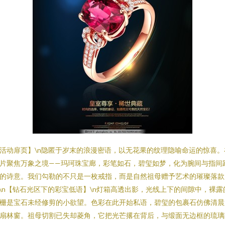
活动扉页】\n隐匿于岁末的浪漫密语，以无花果的纹理隐喻命运的惊喜。
片聚焦万象之境——玛珂珠宝廊，彩笔如石，碧玺如梦，化为腕间与指间
的诗意。我们勾勒的不只是一枚戒指，而是自然祖母赠予艺术的璀璨落款
n\n【钻石光区下的彩宝低语】\n灯箱高透出影，光线上下的间隙中，裸露
栅是宝石未经修剪的小欲望。色彩在此开始私语，碧玺的包裹石仿佛清晨
扇林窗。祖母切割已失却菱角，它把光芒撂在背后，与缎面无边框的琉璃