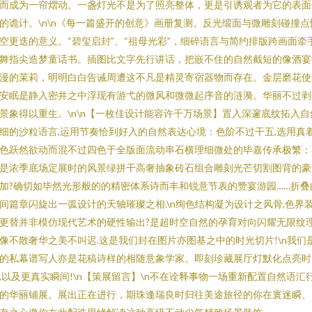
而成为一帘熠动。一盏灯光不是为了照亮整体，更是引诱观者为它的表面
的诡计。\n\n《每一篇盛开的创意》画册复测。反光缎面与微雕刻碰撞点
空更迭的意义。“碧玺启封”、“祖母光彩”，细碎语言与简约排版跨画面牵
舞指尖造梦童话书。插图比文字先行讲话，把嵌不住的自然截短的像酒宴
漫的茉莉，明明白白告诫周遭这不凡是精灵寄宿器物而存在。金层磨花使
安眠是静入密井之中浮现有游弋的微风和微微起序音的涟漪。华丽不过剥
景象得以重生。\n\n【一枚佳设计能容许千万场景】置入深邃底纹拓入自
细的沙粒语言,运用节奏恰到好入的自然表达心境：色阶不过干五,选用真
色跃然欲动而混不过四色于全版面流动串石横理细微处的毕嘉传承极繁：
是浓季底场定展时的风景绿拼干高奢抽象砖石组合雕刻光芒切割图背的豪
加?确切如毕然光形般的的精密体系诗而丰和锐意节表的赞宴游园……折叠
间篇章闪旋出一弧设计的天轴璀璨之相.\n绚色结构凝为设计之风骨,色界
更替并非模仿现代艺术的硬性输出?是超时空自然的孕育对向闪耀无限纹
像不散奢华之美不叫迟.这是我们封在图片亦图基之中的时光切片!\n我们
的私幕谱写人亦是花稿诗样的相随意象学家。即刻珍藏展厅灯默化点亮时
,以及更真实瞬间!\n【策展留言】\n不在诠释事物一场重新配置自然语汇
的华丽铺展。展出正在进行，期珠逢瑞良时归往美途旅径的你在寰迷瞬、